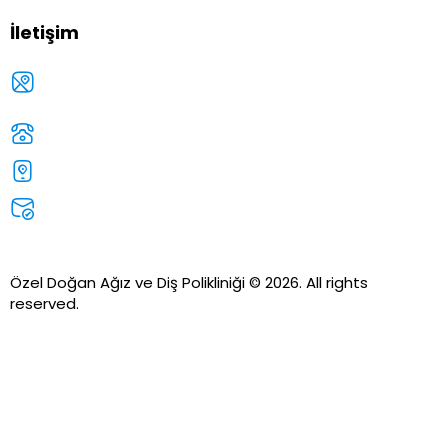
İletişim
A. Mahmut Hüdayi, Tepsi Fırını Sk. No:3 34672
Üsküdar/İstanbul
+90 216 341 24 38
+90 534 501 80 31
info@ozeldogandis.com
Özel Doğan Ağız ve Diş Polikliniği © 2026. All rights
reserved.