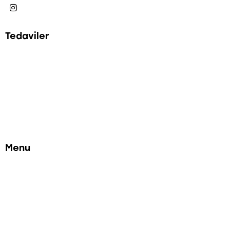
Tedaviler
Diş Beyazlatma
Protez Diş Tedavisi
Restoratif Dolgu
Kanal Tedavisi
Diş Eti Estetiği
İmplant Tedavisi
Menu
Anasayfa
Hakkımızda
Ekibimiz
Anlaşmalı Kurumlar
Randevu Alın