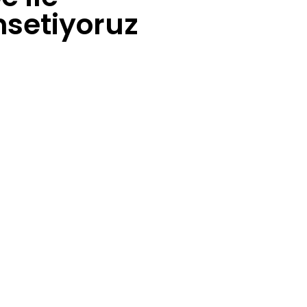
msetiyoruz
t Hüdayi, Tepsi Fırını Sk. No:3
üdar/İstanbul
 341 24 38
 501 80 31
zeldogandis.com