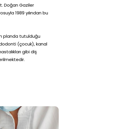
Dt. Doğan Gaziler
rosuyla 1989 yılından bu
n planda tutulduğu
pedodonti (çocuk), kanal
astalıkları gibi diş
rilmektedir.