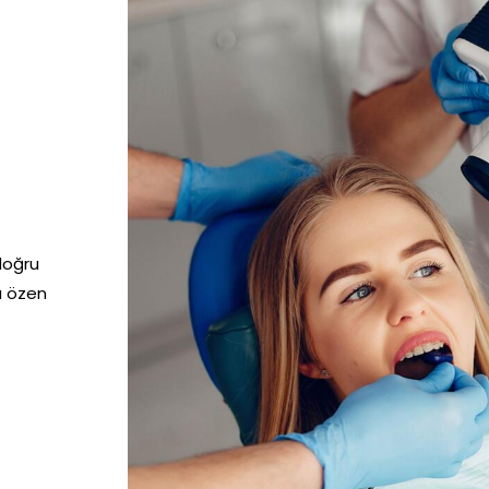
doğru
a özen