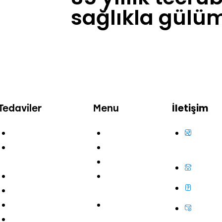
sağlıkla gülü
İletişim
Tedaviler
Menu
Diş Beyazlatma
Anasayfa
A. Mahmu
Protez Diş
Hakkımızda
34672 Üsk
Tedavisi
Ekibimiz
+90 216
Restoratif Dolgu
Anlaşmalı
+90 534
Kanal Tedavisi
Kurumlar
Diş Eti Estetiği
Randevu Alın
info@o
İmplant Tedavisi