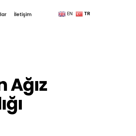
EN
TR
lar
İletişim
n Ağız
ığı